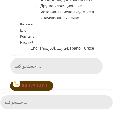
Другие изоляционные
материалы, используемые в
индукционных печах
Каталог
Блог
Контакты
Русский
English
العربية
فارسی
Español
Türkçe
Search
041-51401
Search