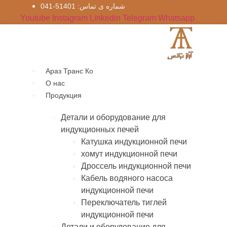
Перейти
شماره‌ ی تماس: 51401-041
к
Youtube
Instagram
Linkedin
Telegram
Whatsapp
содержимому
Араз Транс Ко
О нас
Продукция
Детали и оборудование для
индукционных печей
Катушка индукционной печи
хомут индукционной печи
Дроссель индукционной печи
Кабель водяного насоса
индукционной печи
Переключатель тиглей
индукционной печи
Детали и оборудование для