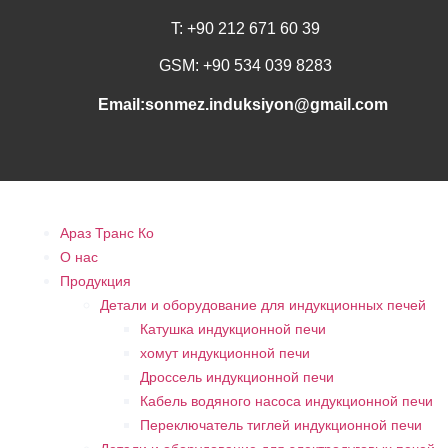
T: +90 212 671 60 39
GSM: +90 534 039 8283
Email:sonmez.induksiyon@gmail.com
Араз Транс Ко
О нас
Продукция
Детали и оборудование для индукционных печей
Катушка индукционной печи
хомут индукционной печи
Дроссель индукционной печи
Кабель водяного насоса индукционной печи
Переключатель тиглей индукционной печи