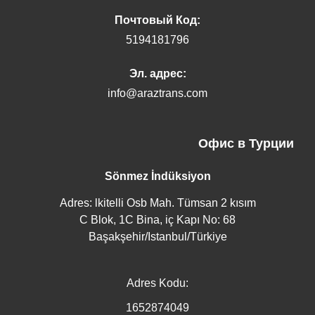
Почтовый Код:
5194181796
Эл. адрес:
info@araztrans.com
Офис в Турции
Sönmez İndüksiyon
Adres: lkitelli Osb Mah. Tümsan 2 kısım
C Blok, 1C Bina, iç Kapı No: 68
Başakşehir/Istanbul/Türkiye
Adres Kodu:
1652874049