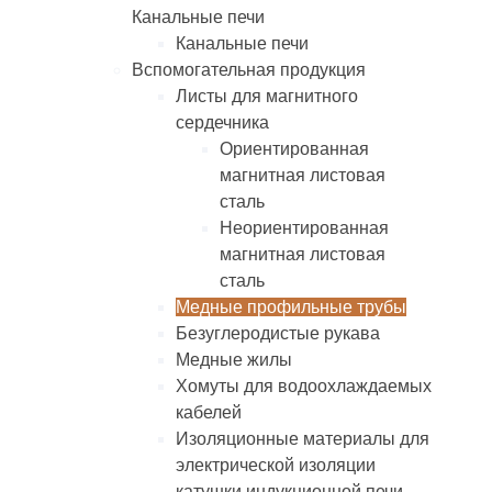
Канальные печи
Канальные печи
Вспомогательная продукция
Листы для магнитного
сердечника
Ориентированная
магнитная листовая
сталь
Неориентированная
магнитная листовая
сталь
Медные профильные трубы
Безуглеродистые рукава
Медные жилы
Хомуты для водоохлаждаемых
кабелей
Изоляционные материалы для
электрической изоляции
катушки индукционной печи