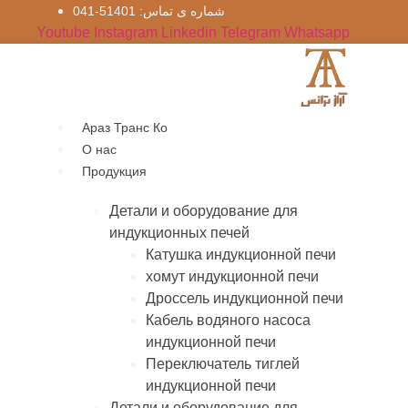
Перейти
شماره‌ ی تماس: 51401-041
к
Youtube
Instagram
Linkedin
Telegram
Whatsapp
содержимому
Араз Транс Ко
О нас
Продукция
Детали и оборудование для
индукционных печей
Катушка индукционной печи
хомут индукционной печи
Дроссель индукционной печи
Кабель водяного насоса
индукционной печи
Переключатель тиглей
индукционной печи
Детали и оборудование для