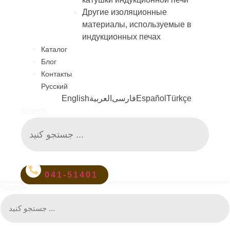
Другие изоляционные
материалы, используемые в
индукционных печах
Каталог
Блог
Контакты
Русский
English
العربية
فارسی
Español
Türkçe
Search
041-51401
Search