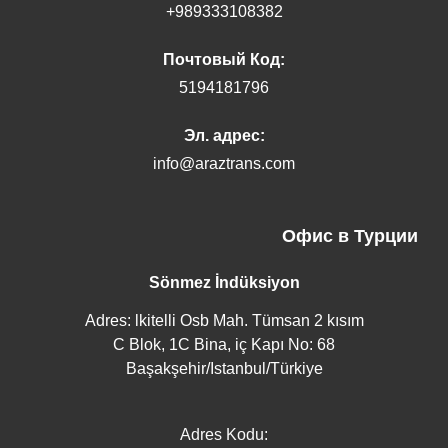
+989333108382
Почтовый Код:
5194181796
Эл. адрес:
info@araztrans.com
Офис в Турции
Sönmez İndüksiyon
Adres: lkitelli Osb Mah. Tümsan 2 kısım
C Blok, 1C Bina, iç Kapı No: 68
Başakşehir/Istanbul/Türkiye
Adres Kodu: