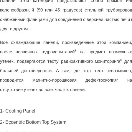
Панели этой категории представляют собой прямой ил
коленообразный (90 или 45 градусов) стальной трубопровод
снабженный фланцами для соединения с верхней частью печи 
друг с другом.
Все охлаждающие панели, произведенные этой компанией,
5
после первичных гидроиспытаний
на предмет возможны
6
утечек, подвергаются тесту радиоактивного мониторинга
дл
большей достоверности. А там, где этот тест невозможен,
7
проводится магнитно-порошковая дефектоскопия
на
отсутствие утечек во всех частях панели.
1- Cooling Panel
2- Eccentric Bottom Top System