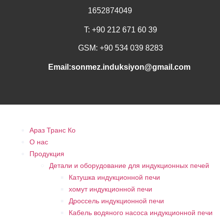
1652874049
T: +90 212 671 60 39
GSM: +90 534 039 8283
Email:sonmez.induksiyon@gmail.com
Араз Транс Ко
О нас
Продукция
Детали и оборудование для индукционных печей
Катушка индукционной печи
хомут индукционной печи
Дроссель индукционной печи
Кабель водяного насоса индукционной печи